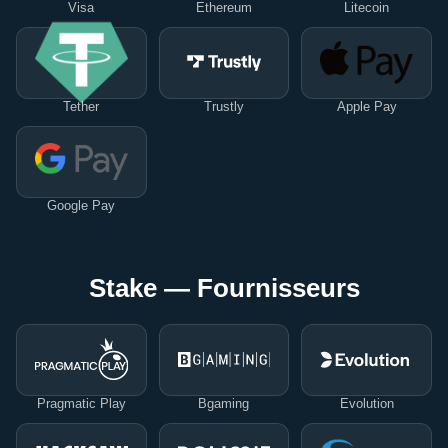
Visa
Ethereum
Litecoin
Wild Cash
Rotten
Rise of Merlin
Midas Golden touch 3
Power Sun XXL
Gold Rush with Johnny
Cash
Tether
Trustly
Apple Pay
Carnival Forever
Coins of Zeus Hold and Win
Google Pay
Stake — Fournisseurs
Le Bandit
5 Lions Megaways™ 2
Giga Jar
Sweet bonanza Super
Scatter
Pragmatic Play
Bgaming
Evolution