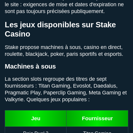
le site : exigences de mise et dates d'expiration ne
sont pas toujours précisées publiquement.
Les jeux disponibles sur Stake
Casino
Stake propose machines à sous, casino en direct,
roulette, blackjack, poker, paris sportifs et esports.
Machines à sous
La section slots regroupe des titres de sept
fournisseurs : Titan Gaming, Evoslot, Daedalus,
Pragmatic Play, Paperclip Gaming, Meta Gaming et
Valkyrie. Quelques jeux populaires :
Jeu
Fournisseur