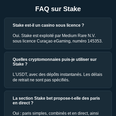
FAQ sur Stake
Stake est-il un casino sous licence ?
Oui. Stake est exploité par Medium Rare N.V.
sous licence Curaçao eGaming, numéro 145353.
Quelles cryptomonnaies puis-je utiliser sur
Stake ?
L'USDT, avec des dépôts instantanés. Les délais
de retrait ne sont pas spécifiés.
La section Stake bet propose-t-elle des paris
en direct ?
Oui : paris simples, combinés et en direct, ainsi