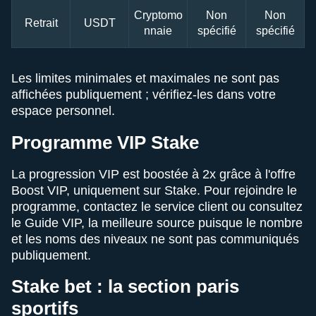
Cryptomo
Non
Non
Retrait
USDT
nnaie
spécifié
spécifié
Les limites minimales et maximales ne sont pas
affichées publiquement ; vérifiez-les dans votre
espace personnel.
Programme VIP Stake
La progression VIP est boostée à 2x grâce à l'offre
Boost VIP, uniquement sur Stake. Pour rejoindre le
programme, contactez le service client ou consultez
le Guide VIP, la meilleure source puisque le nombre
et les noms des niveaux ne sont pas communiqués
publiquement.
Stake bet : la section paris
sportifs