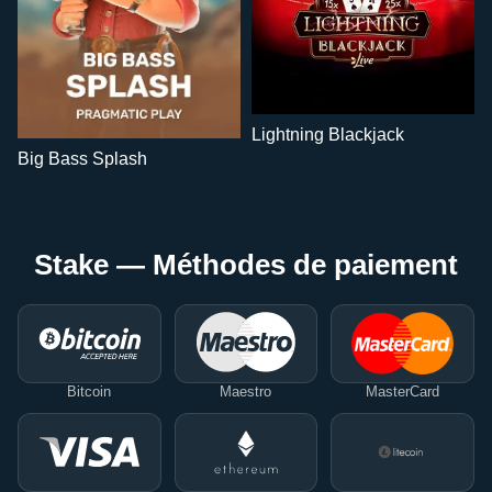
Lightning Blackjack
Big Bass Splash
Stake — Méthodes de paiement
Bitcoin
Maestro
MasterCard