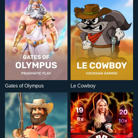
Gates of Olympus
Le Cowboy