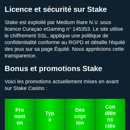
Licence et sécurité sur Stake
Stake est exploité par Medium Rare N.V. sous
Lightning Blackjack
licence Curaçao eGaming n° 145353. Le site utilise
Big Bass Splash
le chiffrement SSL, applique une politique de
confidentialité conforme au RGPD et détaille l'équité
des jeux sur sa page Équité. Nous apprécions cette
transparence.
The rave
Super Grand Link Express
Bonus et promotions Stake
Voici les promotions actuellement mises en avant
sur Stake Casino :
Con
Pro
Des
Typ
ditio
moti
cript
e
ns
on
ion
clés